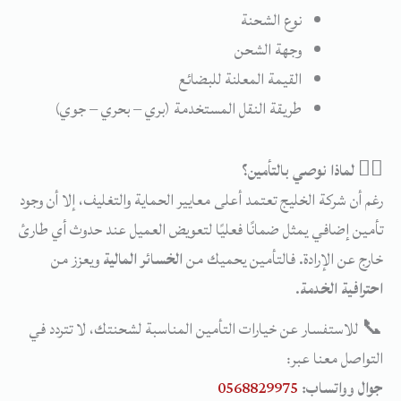
نوع
الشحنة
وجهة
الشحن
القيمة
المعلنة
للبضائع
طريقة
النقل
المستخدمة (
بري –
بحري –
جوي)
🕵️‍♂️
لماذا
نوصي
بالتأمين؟
رغم
أن
شركة
الخليج
تعتمد
أعلى
معايير
الحماية
والتغليف،
إلا
أن
وجود
تأمين
إضافي
يمثل
ضمانًا
فعليًا
لتعويض
العميل
عند
حدوث
أي
طارئ
خارج
عن
الإرادة.
فالتأمين
يحميك
من
الخسائر
المالية
ويعزز
من
احترافية
الخدمة
.
📞
للاستفسار
عن
خيارات
التأمين
المناسبة
لشحنتك،
لا
تتردد
في
التواصل
معنا
عبر:
جوال
وواتساب:
0568829975