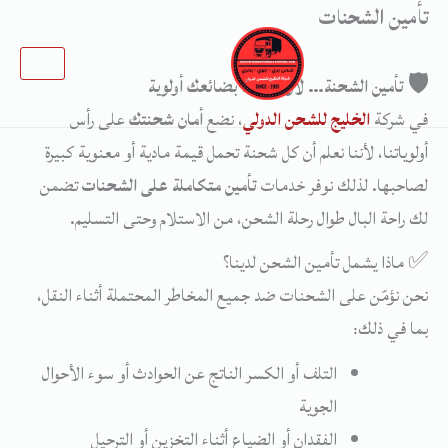
تأمين الشحنات
خطي
لى
لمحتوى
🛡️
تأمين
الشحنة…
لأن
سلامة
بضائعك
أولوية
في
شركة
الخليج
للشحن
الدولي
،
نضع
أمان
شحنتك
على
رأس
أولوياتنا،
لأننا
نعلم
أن
كل
شحنة
تحمل
قيمة
مادية
أو
معنوية
كبيرة
لصاحبها.
لذلك
نوفر
خدمات
تأمين
متكاملة
على
الشحنات
تضمن
لك
راحة
البال
طوال
رحلة
الشحن،
من
الاستلام
وحتى
التسليم.
✅
ماذا
يشمل
تأمين
الشحن
لدينا؟
نحن
نؤمّن
على
الشحنات
ضد
جميع
المخاطر
المحتملة
أثناء
النقل،
بما
في
ذلك:
التلف
أو
الكسر
الناتج
عن
الحوادث
أو
سوء
الأحوال
الجوية
الفقدان
أو
الضياع
أثناء
التخزين
أو
الترحيل