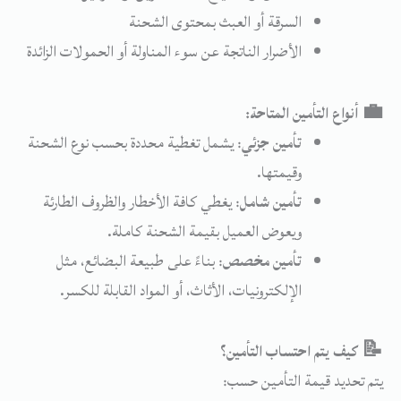
السرقة
أو
العبث
بمحتوى
الشحنة
الأضرار
الناتجة
عن
سوء
المناولة
أو
الحمولات
الزائدة
💼
أنواع
التأمين
المتاحة:
تأمين
جزئي
:
يشمل
تغطية
محددة
بحسب
نوع
الشحنة
وقيمتها.
تأمين
شامل
:
يغطي
كافة
الأخطار
والظروف
الطارئة
ويعوض
العميل
بقيمة
الشحنة
كاملة.
تأمين
مخصص
:
بناءً
على
طبيعة
البضائع،
مثل
الإلكترونيات،
الأثاث،
أو
المواد
القابلة
للكسر.
📝
كيف
يتم
احتساب
التأمين؟
يتم
تحديد
قيمة
التأمين
حسب: