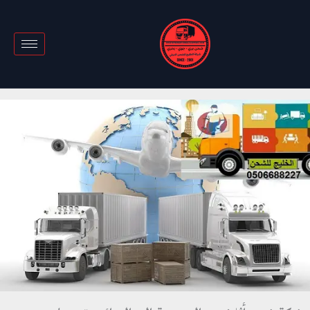
خطي
لى
لمحتوى