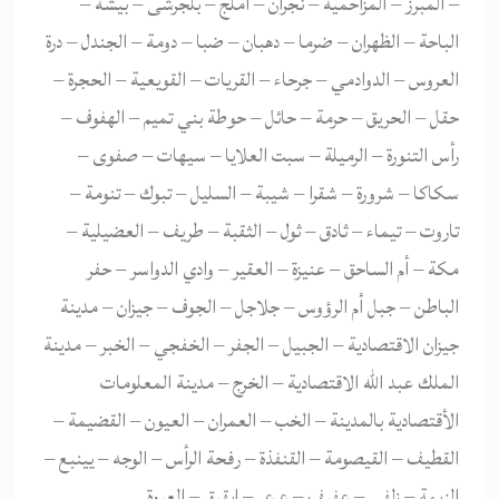
– المبرز – المزاحمية – نجران – أملج – بلجرشى – بيشة –
الباحة – الظهران – ضرما – دهبان – ضبا – دومة – الجندل – درة
العروس – الدوادمي – جرحاء – القريات – القويعية – الحجرة –
حقل – الحريق – حرمة – حائل – حوطة بني تميم – الهفوف –
رأس التنورة – الرميلة – سبت العلايا – سيهات – صفوى –
سكاكا – شرورة – شقرا – شيبة – السليل – تبوك – تنومة –
تاروت – تيماء – ثادق – ثول – الثقبة – طريف – العضيلية –
مكة – أم الساحق – عنيزة – العقير – وادي الدواسر – حفر
الباطن – جبل أم الرؤوس – جلاجل – الجوف – جيزان – مدينة
جيزان الاقتصادية – الجبيل – الجفر – الخفجي – الخبر – مدينة
الملك عبد الله الاقتصادية – الخرج – مدينة المعلومات
الأقتصادية بالمدينة – الخب – العمران – العيون – القضيمة –
القطيف – القيصومة – القنفذة – رفحة الرأس – الوجه – يينبع –
الزيمة – زلفى – عفيف – عرعر – ابقيق – العبوة