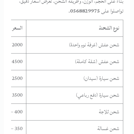
بناءً على الحجم، الوزن، وطريقة الشحن. لعرض أسعار دقيق،
تواصلوا على
0568829975
.
نوع الشحنة
السعر التقري
شحن عفش (غرفة نوم واحدة)
2000 – 3000
شحن عفش (شقة كاملة)
4500 – 7500
شحن سيارة (سيدان)
2500 – 4000
شحن سيارة (دفع رباعي)
3500 – 5000
شحن ثلاجة
400 – 700
شحن غسالة
350 – 600