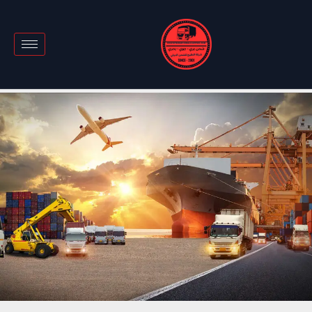
خطي
لى
لمحتوى