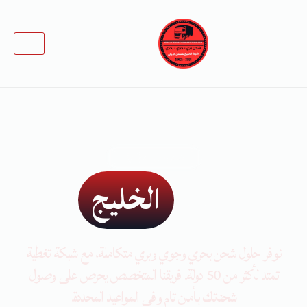
خطي
لى
لمحتوى
شحن دولي موثــــــوق
الخليج
عن شركة
نوفر حلول شحن بحري وجوي وبري متكاملة، مع شبكة تغطية
تمتد لأكثر من 50 دولة. فريقنا المتخصص يحرص على وصول
شحناتك بأمان تام وفي المواعيد المحددة.