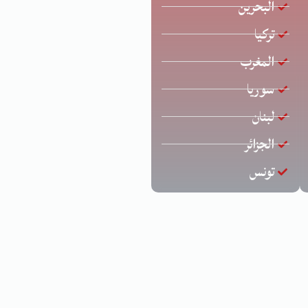
البحرين
تركيا
المغرب
سوريا
لبنان
الجزائر
تونس
د عارف