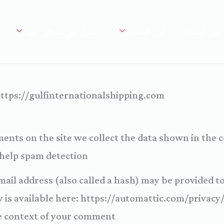
عن الشركة
أبرز خدماتنا
الدول التي نشحن إليها
https://gulfinternationalshipping.com.
nts on the site we collect the data shown in the c
help spam detection.
il address (also called a hash) may be provided to 
cy is available here: https://automattic.com/privac
the context of your comment.