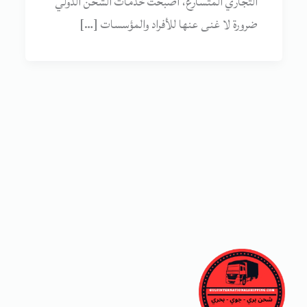
التجاري المتسارع، أصبحت خدمات الشحن الدولي
ضرورة لا غنى عنها للأفراد والمؤسسات […]