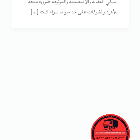
الدولي الفعّالة والاقتصادية والموثوقة ضرورة ملحة
للأفراد والشركات على حد سواء. سواء كنت […]