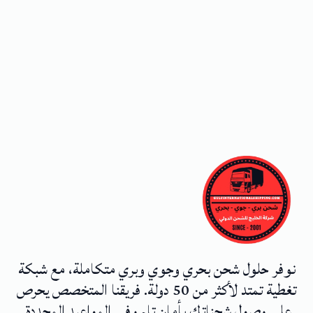
نوفر حلول شحن بحري وجوي وبري متكاملة، مع شبكة
تغطية تمتد لأكثر من 50 دولة. فريقنا المتخصص يحرص
على وصول شحناتك بأمان تام وفي المواعيد المحددة.