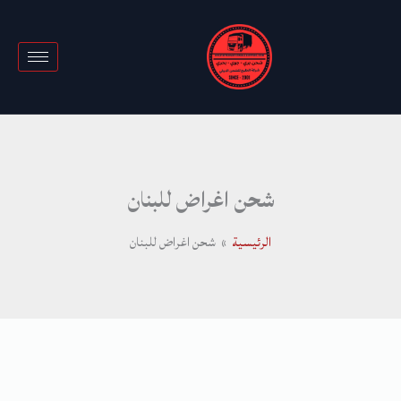
خطي
لى
لمحتوى
شحن اغراض للبنان
الرئيسية
شحن اغراض للبنان