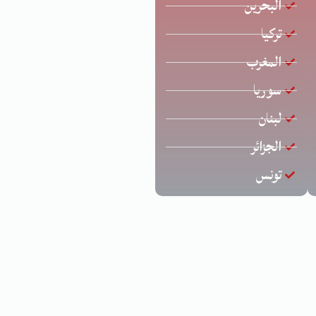
البحرين
تركيا
المغرب
سوريا
لبنان
الجزائر
تونس
د عارف