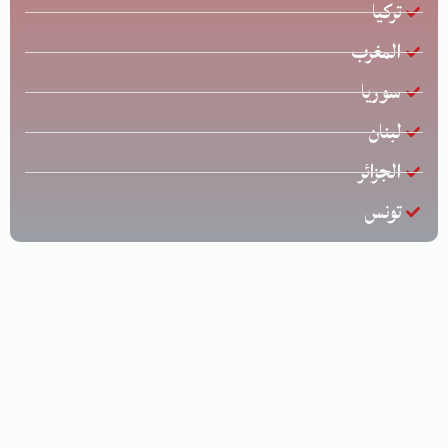
تركيا
المغرب
سوريا
لبنان
الجزائر
تونس
جميع الحقوق محفوظة © لشركة الخليج للشحن الدولي | تصميم
وتطوير
زياد عارف