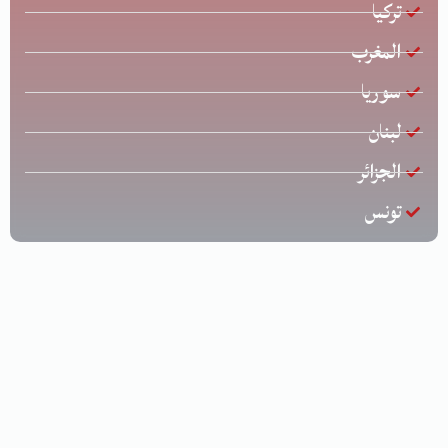
تركيا
المغرب
سوريا
لبنان
الجزائر
تونس
جميع الحقوق محفوظة © لشركة الخليج للشحن الدولي | تصميم
وتطوير
زياد عارف