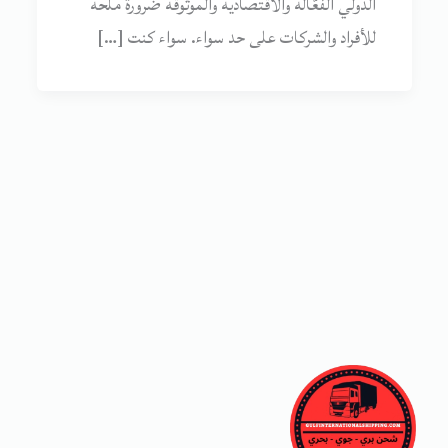
الدولي الفعّالة والاقتصادية والموثوقة ضرورة ملحة
للأفراد والشركات على حد سواء. سواء كنت […]