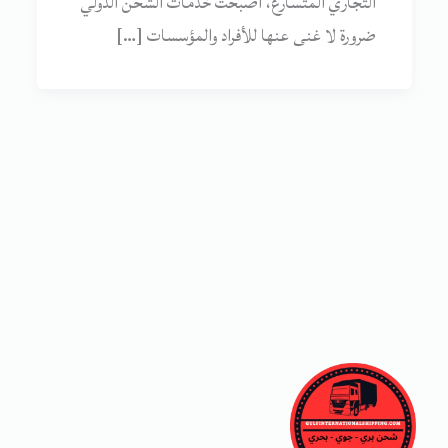
التجاري المتسارع، أصبحت خدمات الشحن الدولي
ضرورة لا غنى عنها للأفراد والمؤسسات […]