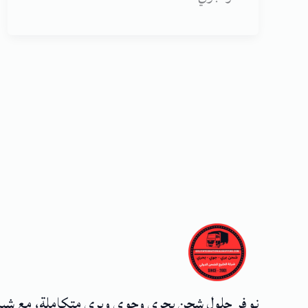
نوفر حلول شحن بحري وجوي وبري متكاملة، مع شب