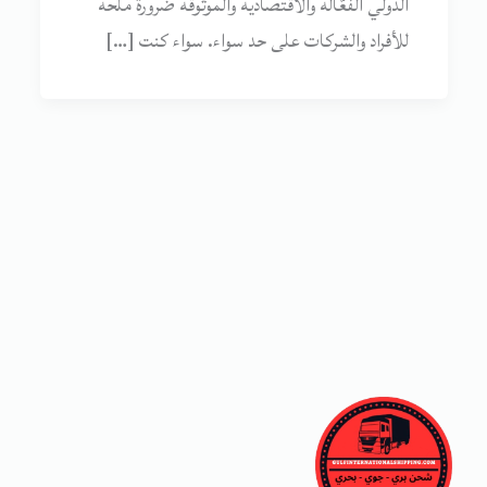
الدولي الفعّالة والاقتصادية والموثوقة ضرورة ملحة
للأفراد والشركات على حد سواء. سواء كنت […]