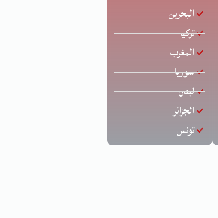
البحرين
تركيا
المغرب
سوريا
لبنان
الجزائر
تونس
د عارف