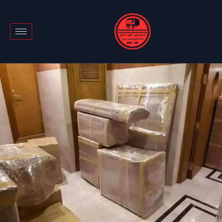
خطي
لى
لمحتوى