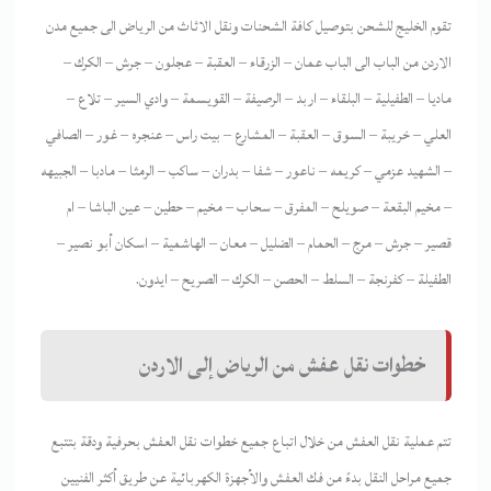
تقوم الخليج للشحن بتوصيل كافة الشحنات ونقل الاثاث من الرياض الى جميع مدن
الاردن من الباب الى الباب عمان – الزرقاء – العقبة – عجلون – جرش – الكرك –
ماديا – الطفيلية – البلقاء – اربد – الرصيفة – القويسمة – وادي السير – تلاع –
العلي – خريبة – السوق – العقبة – المشارع – بيت راس – عنجره – غور – الصافي
– الشهيد عزمي – كريمه – ناعور – شفا – بدران – ساكب – الرمثا – مادبا – الجبيهه
– مخيم البقعة – صويلح – المفرق – سحاب – مخيم – حطين – عين الباشا – ام
قصير – جرش – مرج – الحمام – الضليل – معان – الهاشمية – اسكان أبو نصير –
الطفيلة – كفرنجة – السلط – الحصن – الكرك – الصريح – ايدون.
خطوات نقل عفش من الرياض إلى الاردن
تتم عملية نقل العفش من خلال اتباع جميع خطوات نقل العفش بحرفية ودقة بتتبع
جميع مراحل النقل بدءً من فك العفش والأجهزة الكهربائية عن طريق أكثر الفنيين