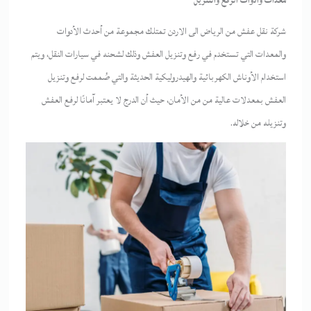
شركة نقل عفش من الرياض الى الاردن تمتلك مجموعة من أحدث الأدوات
والمعدات التي تستخدم في رفع وتنزيل العفش وذلك لشحنه في سيارات النقل، ويتم
استخدام الأوناش الكهربائية والهيدروليكية الحديثة والتي صُممت لرفع وتنزيل
العفش بمعدلات عالية من من الأمان، حيث أن الدرج لا يعتبر آمانًا لرفع العفش
وتنزيله من خلاله.