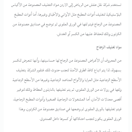
تستخدم شركة نقل عفش من الرياض إلى الاردن مواد التغليف المصنوعة من الأكياس
البلاستيكية لتغليف أدوات المطبخ مثل الأواني والأطباق وغيرها، أما أدوات المطبخ
المصنوعة من الزجاج فيتم لفها في الورق المقوى ثم توضع في صناديق مصنوعة من
الكرتون وذلك للحفاظ عليها من الكسر أو الخدش.
مواد تغليف الزجاج
من المعروف أن الأغراض المصنوعة من الزجاج لها حساسيتها، وأنها تتعرض للكسر
بسهولة، لذا يتم اتباع كافة الطرق الآمنة لتجنب حدوث ذلك، فتقوم الشركة بتغليف
الأسطح الزجاجية مثل المرايا والألواح المناضد الزجاجية وغيرها من الأسطح الزجاجية
ولفها في رولات من الورق المقوى، ثم يتم تغليفها بالنايلون المطاط وذلك لتوفير
أقصى معدلات الأمان، أما المشغولات الزجاجية الصغيرة وأدوات المطبخ الزجاجية،
فيتم تغليفها بالورق المقوى ثم وضعها في صناديق مصنوعة من الكرتون، وهذا
الورق المقوى يكون لتجنب احتكاكها أو كسرها داخل الصندوق.
معدات وأدوات الرفع والتنزيل