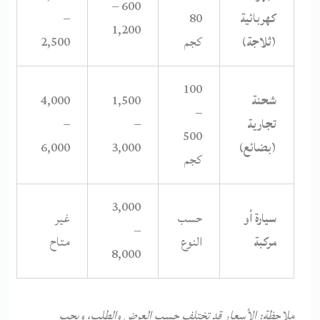
600 –
كهربائية
80
–
1,200
(ثلاجة)
كجم
2,500
100
شحنة
1,500
4,000
–
تجارية
–
–
500
(بضائع)
3,000
6,000
كجم
3,000
سيارة أو
حسب
غير
–
مركبة
النوع
متاح
8,000
ملاحظة: الأسعار قد تختلف حسب العرض والطلب، ويجب