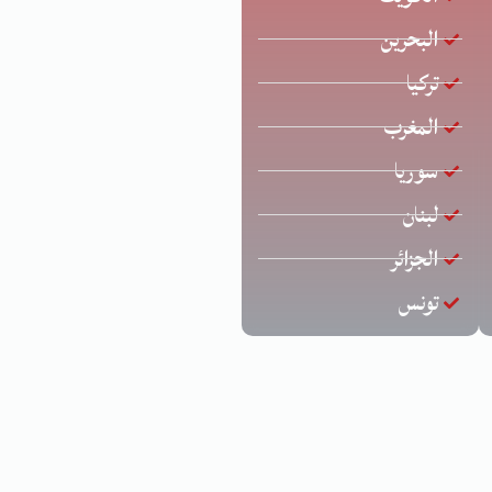
البحرين
تركيا
المغرب
سوريا
لبنان
الجزائر
تونس
د عارف