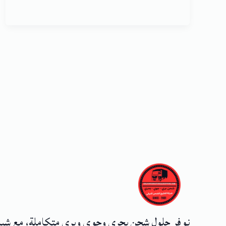
نوفر حلول شحن بحري وجوي وبري متكاملة، مع شب