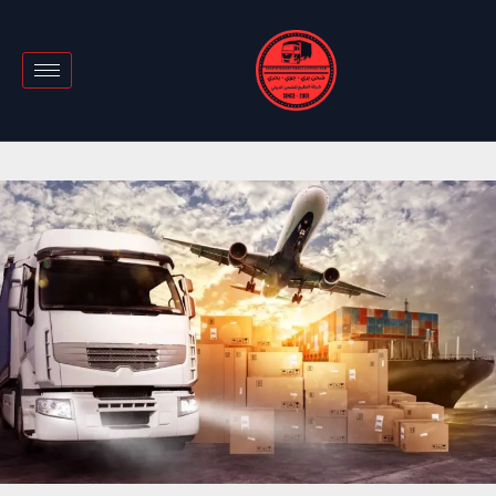
خطي
لى
لمحتوى