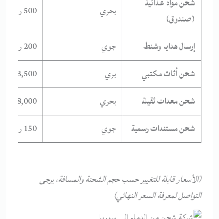
شحن مواد غذائية
بحري
500 ر.س
(صندوق)
إرسال هدايا وشنط
جوي
200 ر.س
شحن أثاث مكتبي
بري
3,500 ر.س
شحن معدات ثقيلة
بحري
8,000 ر.س
شحن مستندات رسمية
جوي
150 ر.س
(الأسعار قابلة للتغيير حسب حجم الشحنة والمسافة، يرجى
التواصل لمعرفة السعر النهائي)