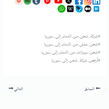
#شركة_شحن_من_الدمام_إلى_سوريا
#شحن_عفش_من_الدمام_إلى_سوريا
#شحن_سيارات_من_الدمام_إلى_سوريا
#أرخص_شركة_شحن_إلى_سوريا
السابق
التالي