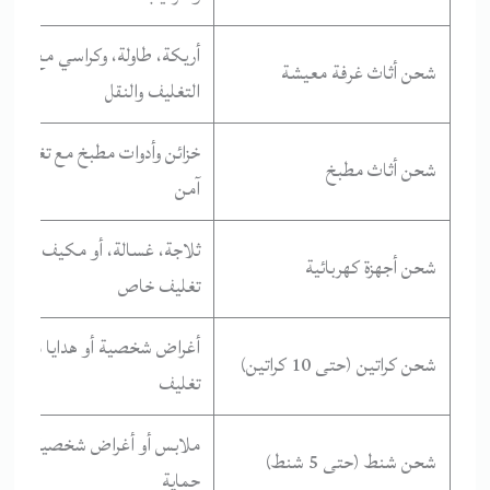
أريكة، طاولة، وكراسي مع
شحن أثاث غرفة معيشة
التغليف والنقل
خزائن وأدوات مطبخ مع تغليف
شحن أثاث مطبخ
آمن
ثلاجة، غسالة، أو مكيف مع
شحن أجهزة كهربائية
تغليف خاص
أغراض شخصية أو هدايا مع
شحن كراتين (حتى 10 كراتين)
تغليف
ملابس أو أغراض شخصية مع
شحن شنط (حتى 5 شنط)
حماية