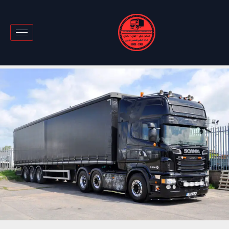
خطي
لى
لمحتوى