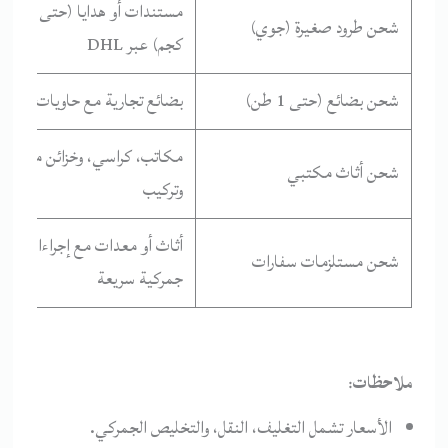
مستندات أو هدايا (حتى 5
شحن طرود صغيرة (جوي)
كجم) عبر DHL
شحن بضائع (حتى 1 طن)
بضائع تجارية مع حاويات آمنة
مكاتب، كراسي، وخزائن مع فك
شحن أثاث مكتبي
وتركيب
أثاث أو معدات مع إجراءات
شحن مستلزمات سفارات
جمركية سريعة
ملاحظات
:
الأسعار تشمل التغليف، النقل، والتخليص الجمركي.