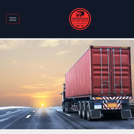
خطي
لى
لمحتوى